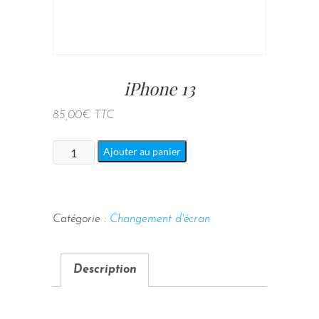
iPhone 13
85,00
€
TTC
quantité
Ajouter au panier
de
iPhone
13
Catégorie :
Changement d'écran
Description