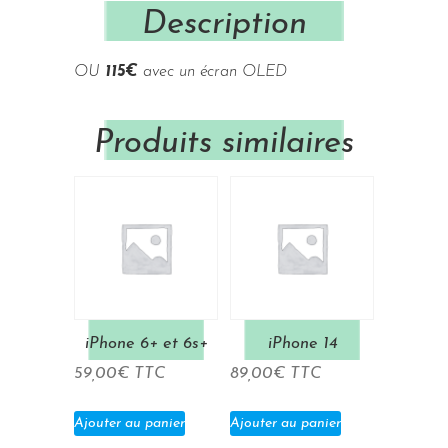
Description
OU
115€
avec un écran OLED
Produits similaires
iPhone 6+ et 6s+
iPhone 14
59,00
€
TTC
89,00
€
TTC
Ajouter au panier
Ajouter au panier