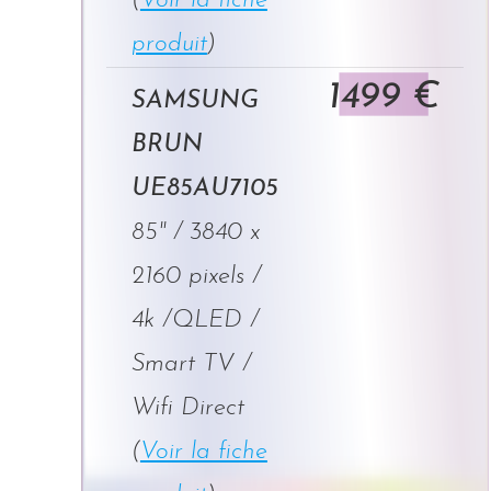
(
Voir la fiche
produit
)
1499 €
SAMSUNG
BRUN
UE85AU7105
85" / 3840 x
2160 pixels /
4k /QLED /
Smart TV /
Wifi Direct
(
Voir la fiche