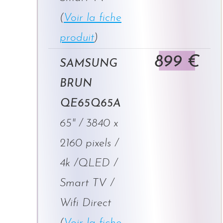
(
Voir la fiche
produit
)
899 €
SAMSUNG
BRUN
QE65Q65A
65" / 3840 x
2160 pixels /
4k /QLED /
Smart TV /
Wifi Direct