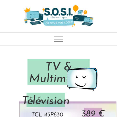
SOSI
Informatique
TV &
Multimédia
Télévision
389 €
TCL 43P830